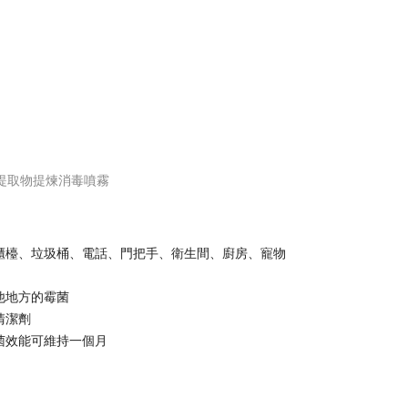
提取物提煉消毒噴霧
櫃檯、垃圾桶、電話、門把手、衛生間、廚房、寵物
他地方的霉菌
清潔劑
菌效能可維持一個月