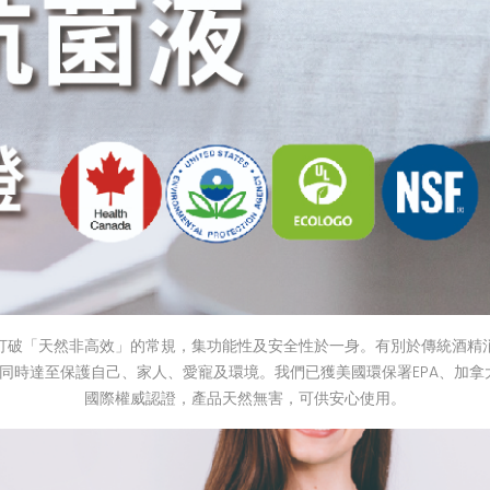
液，打破「天然非高效」的常規，集功能性及安全性於一身。有別於傳統酒精消毒
達至保護自己、家人、愛寵及環境。我們已獲美國環保署EPA、加拿大衛生局
國際權威認證，產品天然無害，可供安心使用。