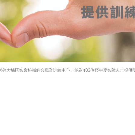
送往大埔匡智會松嶺綜合職業訓練中心，並為403位輕中度智障人士提供