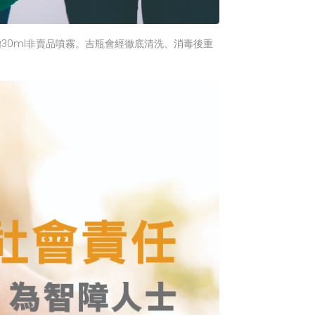
贈30ml非賣品噴霧。吉瓶會經徹底清洗、消毒後重