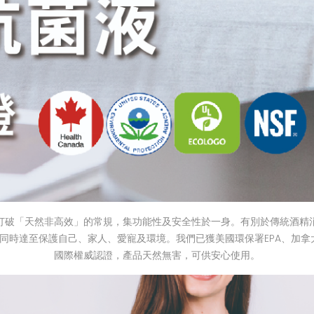
液，打破「天然非高效」的常規，集功能性及安全性於一身。有別於傳統酒精消毒
達至保護自己、家人、愛寵及環境。我們已獲美國環保署EPA、加拿大衛生局
國際權威認證，產品天然無害，可供安心使用。