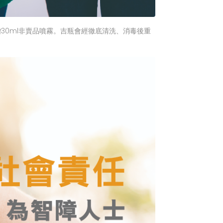
贈30ml非賣品噴霧。吉瓶會經徹底清洗、消毒後重