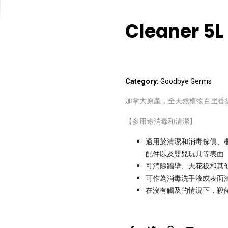
Cleaner 5L
Category:
Goodbye Germs
加拿大原產，全天然植物百里香
【多用途消毒和清潔】
適用於清潔和消毒傢俱、
配件以及嬰兒玩具等表面
可消除牆壁、天花板和其
可作為消毒洗手液或表面
在沒有觸及的情況下，殺