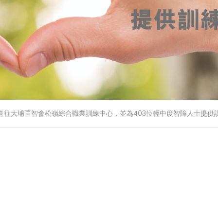
送往大埔匡智會松嶺綜合職業訓練中心，並為403位輕中度智障人士提供