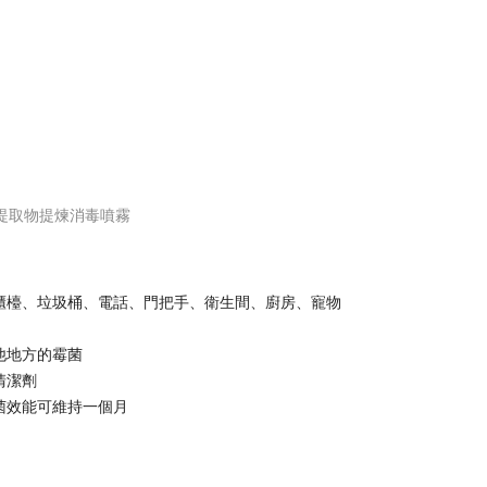
提取物提煉消毒噴霧
櫃檯、垃圾桶、電話、門把手、衛生間、廚房、寵物
他地方的霉菌
清潔劑
菌效能可維持一個月